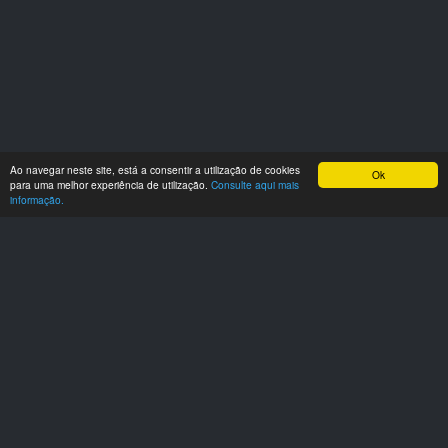
Ao navegar neste site, está a consentir a utilização de cookies
Ok
para uma melhor experiência de utilização.
Consulte aqui mais
informação.
O que é este site?
Este site tem como finalidade demonstrar a potenciais
interessados, como poderia ter o site da empresa com a
nossa plataforma. Site de demonstração para motos,
motociclos, grande turismo, sport-turismo, supersport, trail,
enduro, todo-terreno, moto 4, scooters superiores a 125
cc, scooters ate 125 cc, motos 125 cc, utilitarias, choppers
e cruisers.
Morada e Contactos